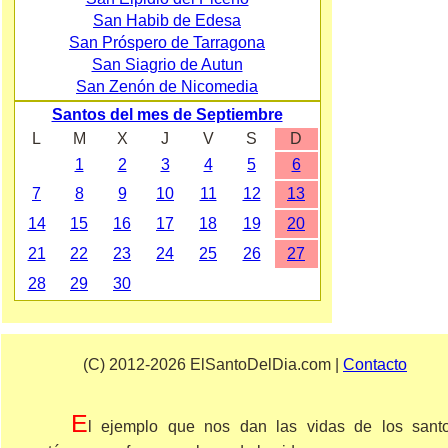
San Habib de Edesa
San Próspero de Tarragona
San Siagrio de Autun
San Zenón de Nicomedia
Santos del mes de Septiembre
L
M
X
J
V
S
D
1
2
3
4
5
6
7
8
9
10
11
12
13
14
15
16
17
18
19
20
21
22
23
24
25
26
27
28
29
30
(C) 2012-2026 ElSantoDelDia.com |
Contacto
E
l ejemplo que nos dan las vidas de los sant