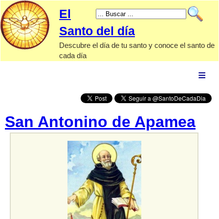
El
Santo del día
Descubre el día de tu santo y conoce el santo de
cada día
El Santo
de hoy
Calendario
santoral
San Antonino de Apamea
Santos
por tipo
Advocaciones
marianas
Papas