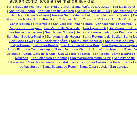
actúan como faros en el mar de la vida:
San Nicolás de Tolentino
|
San Pedro Claver
|
Santa María de la Cabeza
|
San Isaac de Ar
|
San Sergio I papa
|
San Esteban de Chatillon
|
Santa Regina de Autun
|
San Zacarías pro
|
San Juan Gabriel Perboyre
|
Nuestra Señora de Estíbaliz
|
San Eleuterio de Spoleto
|
Du
Nombre de María
|
Santa Rosalía de Palermo
|
Santa Teresa de Calcuta
|
San Bonifacio I 
Santa Basilisa de Nicomedia
|
San Gregorio I Magno papa
|
San Antonino de Apamea
|
S
Próspero de Tarragona
|
San Zenón de Nicomedia
|
San Egidio o Gil
|
San Arturo de Irlan
San Paulino de Tréveris
|
San Ramón Nonato
|
Santa Gaudencia mártir
|
San Pedro de Tre
San Juan Bautista Martirio
|
San Agustín de Hipona
|
Santa Florentina de Sevilla
|
Santa Mó
|
San David Lewis
|
San Bartolomé apóstol
|
Santa Emilia de Vialar
|
Santa Rosa de Lima
|
Felipe Benizio
|
San Juan Kemble
|
San Ezequiel Moreno Díaz
|
San Magín de Tarragon
Santa Elena de Constantinopla
|
Santa Juana de Chantal
|
San Alberto Hurtado
|
Santa J
Delanoue
|
Santa Clara de la Cruz
|
San Eusebio de Sicilia
|
San Roque
|
Santa Beatriz da 
Meneses
|
San Estanislao de Kostka
|
San Maximiliano María Kolbe
|
San Alfredo de
Hildeseheim
|
San Hipólito mártir
|
San Antíoco de Lyon
|
San Casiano de Imola
|
Santa Hil
de Augsburgo
|
Santa Susana de Roma
|
Santa Clara de Asís
|
San Lorenzo
|