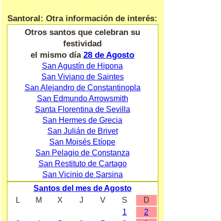
Santoral: Otra información de interés:
Otros santos que celebran su
festividad
el mismo día
28 de Agosto
San Agustín de Hipona
San Viviano de Saintes
San Alejandro de Constantinopla
San Edmundo Arrowsmith
Santa Florentina de Sevilla
San Hermes de Grecia
San Julián de Brivet
San Moisés Etíope
San Pelagio de Constanza
San Restituto de Cartago
San Vicinio de Sarsina
Santos del mes de Agosto
L
M
X
J
V
S
D
1
2