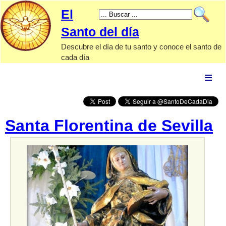
El
Santo del día
Descubre el día de tu santo y conoce el santo de
cada día
El Santo
de hoy
Calendario
santoral
Santa Florentina de Sevilla
Santos
por tipo
Advocaciones
marianas
Papas