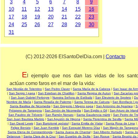
3
4
5
6
7
8
9
10
11
12
13
14
15
16
17
18
19
20
21
22
23
24
25
26
27
28
29
30
31
(C) 2012-2026 ElSantoDelDia.com |
Contacto
E
l ejemplo que nos dan las vidas de los sant
actúan como faros en el mar de la vida:
San Nicolás de Tolentino
|
San Pedro Claver
|
Santa María de la Cabeza
|
San Isaac de Ar
|
San Sergio I papa
|
San Esteban de Chatillon
|
Santa Regina de Autun
|
San Zacarías pro
|
San Juan Gabriel Perboyre
|
Nuestra Señora de Estíbaliz
|
San Eleuterio de Spoleto
|
Du
Nombre de María
|
Santa Rosalía de Palermo
|
Santa Teresa de Calcuta
|
San Bonifacio I 
Santa Basilisa de Nicomedia
|
San Gregorio I Magno papa
|
San Antonino de Apamea
|
S
Próspero de Tarragona
|
San Zenón de Nicomedia
|
San Egidio o Gil
|
San Arturo de Irlan
San Paulino de Tréveris
|
San Ramón Nonato
|
Santa Gaudencia mártir
|
San Pedro de Tre
San Juan Bautista Martirio
|
San Agustín de Hipona
|
Santa Florentina de Sevilla
|
Santa Mó
|
San David Lewis
|
San Bartolomé apóstol
|
Santa Emilia de Vialar
|
Santa Rosa de Lima
|
Felipe Benizio
|
San Juan Kemble
|
San Ezequiel Moreno Díaz
|
San Magín de Tarragon
Santa Elena de Constantinopla
|
Santa Juana de Chantal
|
San Alberto Hurtado
|
Santa J
Delanoue
|
Santa Clara de la Cruz
|
San Eusebio de Sicilia
|
San Roque
|
Santa Beatriz da 