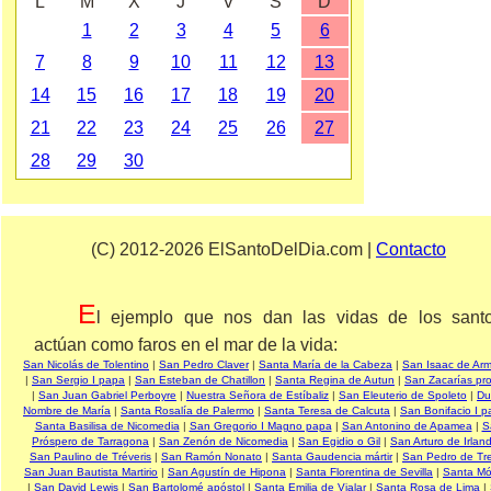
L
M
X
J
V
S
D
1
2
3
4
5
6
7
8
9
10
11
12
13
14
15
16
17
18
19
20
21
22
23
24
25
26
27
28
29
30
(C) 2012-2026 ElSantoDelDia.com |
Contacto
E
l ejemplo que nos dan las vidas de los sant
actúan como faros en el mar de la vida:
San Nicolás de Tolentino
|
San Pedro Claver
|
Santa María de la Cabeza
|
San Isaac de Ar
|
San Sergio I papa
|
San Esteban de Chatillon
|
Santa Regina de Autun
|
San Zacarías pro
|
San Juan Gabriel Perboyre
|
Nuestra Señora de Estíbaliz
|
San Eleuterio de Spoleto
|
Du
Nombre de María
|
Santa Rosalía de Palermo
|
Santa Teresa de Calcuta
|
San Bonifacio I 
Santa Basilisa de Nicomedia
|
San Gregorio I Magno papa
|
San Antonino de Apamea
|
S
Próspero de Tarragona
|
San Zenón de Nicomedia
|
San Egidio o Gil
|
San Arturo de Irlan
San Paulino de Tréveris
|
San Ramón Nonato
|
Santa Gaudencia mártir
|
San Pedro de Tre
San Juan Bautista Martirio
|
San Agustín de Hipona
|
Santa Florentina de Sevilla
|
Santa Mó
|
San David Lewis
|
San Bartolomé apóstol
|
Santa Emilia de Vialar
|
Santa Rosa de Lima
|