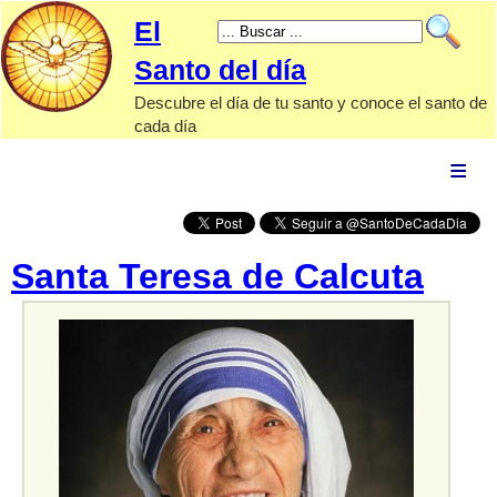
El
Santo del día
Descubre el día de tu santo y conoce el santo de
cada día
El Santo
de hoy
Calendario
santoral
Santa Teresa de Calcuta
Santos
por tipo
Advocaciones
marianas
Papas