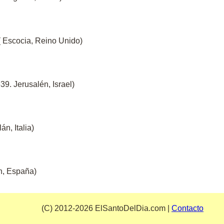
 Escocia, Reino Unido)
39. Jerusalén, Israel)
án, Italia)
n, España)
(C) 2012-2026 ElSantoDelDia.com |
Contacto