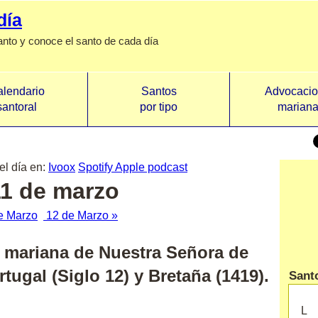
día
anto y conoce el santo de cada día
lendario
Santos
Advocaci
santoral
por tipo
marian
el día en:
Ivoox
Spotify
Apple podcast
11 de marzo
e Marzo
12 de Marzo »
ad mariana de
Nuestra Señora de
tugal (Siglo 12) y Bretaña (1419).
Santo
L