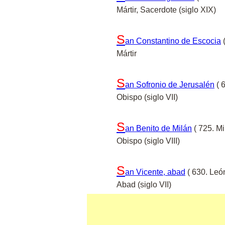
Mártir, Sacerdote (siglo XIX)
S
an Constantino de Escocia
(
Mártir
S
an Sofronio de Jerusalén
( 6
Obispo (siglo VII)
S
an Benito de Milán
( 725. Mil
Obispo (siglo VIII)
S
an Vicente, abad
( 630. Leó
Abad (siglo VII)