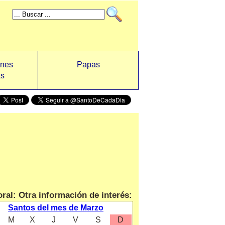
ones
Papas
as
ral: Otra información de interés:
Santos del mes de Marzo
M
X
J
V
S
D