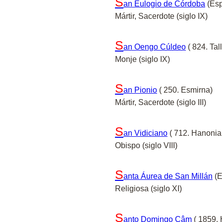
S
an Eulogio de Córdoba
(Esp
Mártir, Sacerdote (siglo IX)
S
an Oengo Cúldeo
( 824. Tal
Monje (siglo IX)
S
an Pionio
( 250. Esmirna)
Mártir, Sacerdote (siglo III)
S
an Vidiciano
( 712. Hanonia
Obispo (siglo VIII)
S
anta Áurea de San Millán
(E
Religiosa (siglo XI)
S
anto Domingo Câm
( 1859.