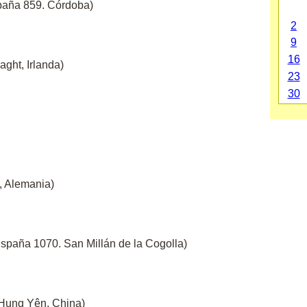
aña 859. Córdoba)
2
9
16
laght, Irlanda)
23
30
, Alemania)
spaña 1070. San Millán de la Cogolla)
 Hung Yên, China)