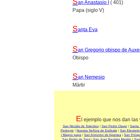
S
an Anastasio I
( 401)
Papa (siglo V)
S
anta Eva
S
an Gregorio obispo de Auxe
Obispo
S
an Nemesio
Mártir
E
l ejemplo que nos dan las 
San Nicolás de Tolentino
|
San Pedro Claver
|
Santa 
Perboyre
|
Nuestra Señora de Estíbaliz
|
San Eleuterio
I Magno papa
|
San Antonino de Apamea
|
San Prósp
San Pedro de Trevi
|
San Juan Bautista Martirio
|
San