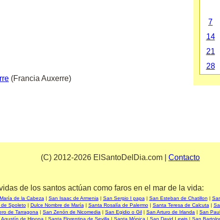
7
14
21
28
rre
(Francia Auxerre)
(C) 2012-2026 ElSantoDelDia.com |
Contacto
vidas de los santos actúan como faros en el mar de la vida:
María de la Cabeza
|
San Isaac de Armenia
|
San Sergio I papa
|
San Esteban de Chatillon
|
San
 de Spoleto
|
Dulce Nombre de María
|
Santa Rosalía de Palermo
|
Santa Teresa de Calcuta
|
Sa
ero de Tarragona
|
San Zenón de Nicomedia
|
San Egidio o Gil
|
San Arturo de Irlanda
|
San Paul
 Agustín de Hipona
|
Santa Florentina de Sevilla
|
Santa Mónica
|
San David Lewis
|
San Bartolo