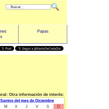
ones
Papas
as
ral: Otra información de interés:
Santos del mes de Diciembre
M
X
J
V
S
D