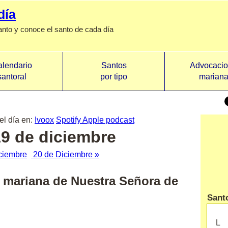
día
anto y conoce el santo de cada día
lendario
Santos
Advocaci
santoral
por tipo
marian
el día en:
Ivoox
Spotify
Apple podcast
19 de diciembre
ciembre
20 de Diciembre »
ad mariana de
Nuestra Señora de
Santo
L