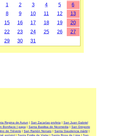
1
2
3
4
5
6
8
9
10
11
12
13
15
16
17
18
19
20
22
23
24
25
26
27
29
30
31
ta Regina de Autun
|
San Zacarías profeta
|
San Juan Gabriel
n Bonifacio I papa
|
Santa Basilisa de Nicomedia
|
San Gregorio
ino de Tréveris
|
San Ramón Nonato
|
Santa Gaudencia mártir
|
mé apóstol
|
Santa Emilia de Vialar
|
Santa Rosa de Lima
|
San