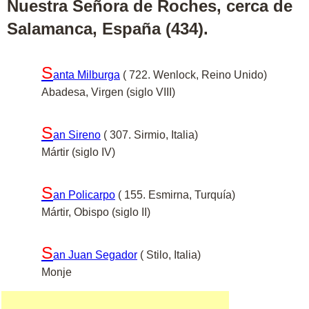
Nuestra Señora de Roches, cerca de
Salamanca, España (434).
S
anta Milburga
( 722. Wenlock, Reino Unido)
Abadesa, Virgen (siglo VIII)
S
an Sireno
( 307. Sirmio, Italia)
Mártir (siglo IV)
S
an Policarpo
( 155. Esmirna, Turquía)
Mártir, Obispo (siglo II)
S
an Juan Segador
( Stilo, Italia)
Monje