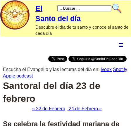
El
Santo del día
Descubre el día de tu santo y conoce el santo de
cada día
El Santo
de hoy
Calendario
santoral
Escucha el Evangelio y las lecturas del día en:
Ivoox
Spotify
Apple podcast
Santos
Santoral del día 23 de
por tipo
febrero
Advocaciones
« 22 de Febrero
24 de Febrero »
marianas
Papas
Se celebra la festividad mariana de