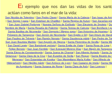
E
l ejemplo que nos dan las vidas de los sant
actúan como faros en el mar de la vida:
San Nicolás de Tolentino
|
San Pedro Claver
|
Santa María de la Cabeza
|
San Isaac de Ar
|
San Sergio I papa
|
San Esteban de Chatillon
|
Santa Regina de Autun
|
San Zacarías pro
|
San Juan Gabriel Perboyre
|
Nuestra Señora de Estíbaliz
|
San Eleuterio de Spoleto
|
Du
Nombre de María
|
Santa Rosalía de Palermo
|
Santa Teresa de Calcuta
|
San Bonifacio I 
Santa Basilisa de Nicomedia
|
San Gregorio I Magno papa
|
San Antonino de Apamea
|
S
Próspero de Tarragona
|
San Zenón de Nicomedia
|
San Egidio o Gil
|
San Arturo de Irlan
San Paulino de Tréveris
|
San Ramón Nonato
|
Santa Gaudencia mártir
|
San Pedro de Tre
San Juan Bautista Martirio
|
San Agustín de Hipona
|
Santa Florentina de Sevilla
|
Santa Mó
|
San David Lewis
|
San Bartolomé apóstol
|
Santa Emilia de Vialar
|
Santa Rosa de Lima
|
Felipe Benizio
|
San Juan Kemble
|
San Ezequiel Moreno Díaz
|
San Magín de Tarragon
Santa Elena de Constantinopla
|
Santa Juana de Chantal
|
San Alberto Hurtado
|
Santa J
Delanoue
|
Santa Clara de la Cruz
|
San Eusebio de Sicilia
|
San Roque
|
Santa Beatriz da 
Meneses
|
San Estanislao de Kostka
|
San Maximiliano María Kolbe
|
San Alfredo de
Hildeseheim
|
San Hipólito mártir
|
San Antíoco de Lyon
|
San Casiano de Imola
|
Santa Hil
de Augsburgo
|
Santa Susana de Roma
|
Santa Clara de Asís
|
San Lorenzo
|