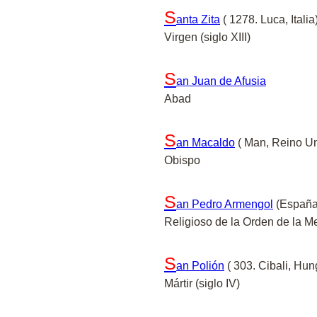
S
anta Zita
( 1278. Luca, Italia
Virgen (siglo XIII)
S
an Juan de Afusia
Abad
S
an Macaldo
( Man, Reino U
Obispo
S
an Pedro Armengol
(España 
Religioso de la Orden de la Me
S
an Polión
( 303. Cibali, Hun
Mártir (siglo IV)