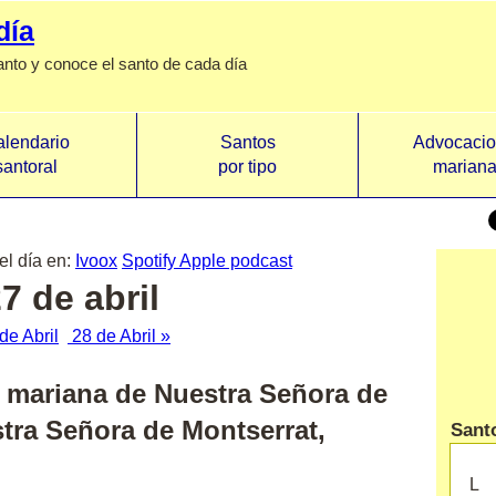
día
anto y conoce el santo de cada día
lendario
Santos
Advocaci
santoral
por tipo
marian
el día en:
Ivoox
Spotify
Apple podcast
7 de abril
de Abril
28 de Abril »
ad mariana de
Nuestra Señora de
tra Señora de Montserrat,
Santo
L