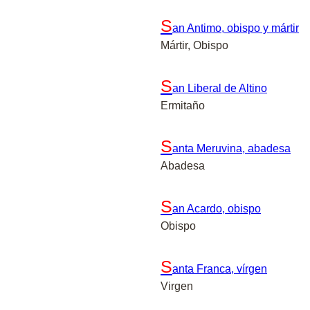
S
an Antimo, obispo y mártir
Mártir, Obispo
S
an Liberal de Altino
Ermitaño
S
anta Meruvina, abadesa
Abadesa
S
an Acardo, obispo
Obispo
S
anta Franca, vírgen
Virgen