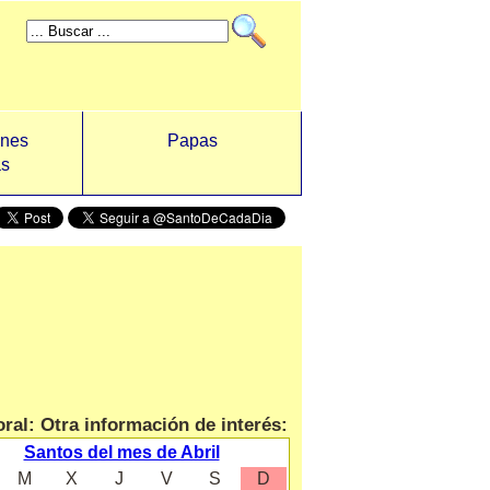
ones
Papas
as
ral: Otra información de interés:
Santos del mes de Abril
M
X
J
V
S
D