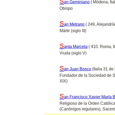
S
an Geminiano
( Módena, Ital
Obispo
S
an Metrano
( 249. Alejandría
Mártir (siglo III)
S
anta Marcela
( 410. Roma, It
Viuda (siglo V)
S
an Juan Bosco
(Italia 31 de
Fundador de la Sociedad de Sa
XIX)
S
an Francisco Xavier María 
Religioso de la Orden Catól
(Canónigos regulares), Sacerd