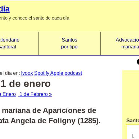
día
anto y conoce el santo de cada día
lendario
Santos
Advocaci
santoral
por tipo
marian
el día en:
Ivoox
Spotify
Apple podcast
31 de enero
e Enero
1 de Febrero »
d mariana de
Apariciones de
ata Angela de Foligny (1285).
Santo
L