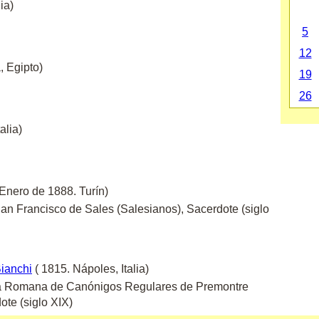
ia)
5
12
, Egipto)
19
26
alia)
 Enero de 1888. Turín)
n Francisco de Sales (Salesianos), Sacerdote (siglo
Bianchi
( 1815. Nápoles, Italia)
ica Romana de Canónigos Regulares de Premontre
ote (siglo XIX)