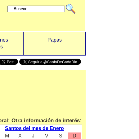
ones
Papas
as
ral: Otra información de interés:
Santos del mes de Enero
M
X
J
V
S
D