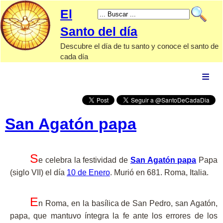
El
Santo del día
Descubre el día de tu santo y conoce el santo de
cada día
El Santo
de hoy
Calendario
santoral
San Agatón papa
Santos
por tipo
S
e celebra la festividad de
San Agatón papa
Papa
(siglo VII) el día
10 de Enero
. Murió en 681. Roma, Italia.
Advocaciones
marianas
E
n Roma, en la basílica de San Pedro, san Agatón,
Papas
papa, que mantuvo íntegra la fe ante los errores de los