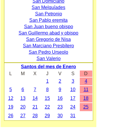
San Domiciano
San Melquíades
San Petronio
San Pablo eremita
San Juan bueno obispo
San Guillermo abad y obispo
San Gregorio de Nisa
San Marciano Presbítero
San Pedro Urseolo
San Valerio
Santos del mes de Enero
L
M
X
J
V
S
D
1
2
3
4
5
6
7
8
9
10
11
12
13
14
15
16
17
18
19
20
21
22
23
24
25
26
27
28
29
30
31