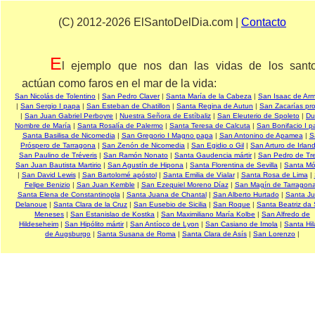
(C) 2012-2026 ElSantoDelDia.com |
Contacto
E
l ejemplo que nos dan las vidas de los sant
actúan como faros en el mar de la vida:
San Nicolás de Tolentino
|
San Pedro Claver
|
Santa María de la Cabeza
|
San Isaac de Ar
|
San Sergio I papa
|
San Esteban de Chatillon
|
Santa Regina de Autun
|
San Zacarías pro
|
San Juan Gabriel Perboyre
|
Nuestra Señora de Estíbaliz
|
San Eleuterio de Spoleto
|
Du
Nombre de María
|
Santa Rosalía de Palermo
|
Santa Teresa de Calcuta
|
San Bonifacio I 
Santa Basilisa de Nicomedia
|
San Gregorio I Magno papa
|
San Antonino de Apamea
|
S
Próspero de Tarragona
|
San Zenón de Nicomedia
|
San Egidio o Gil
|
San Arturo de Irlan
San Paulino de Tréveris
|
San Ramón Nonato
|
Santa Gaudencia mártir
|
San Pedro de Tre
San Juan Bautista Martirio
|
San Agustín de Hipona
|
Santa Florentina de Sevilla
|
Santa Mó
|
San David Lewis
|
San Bartolomé apóstol
|
Santa Emilia de Vialar
|
Santa Rosa de Lima
|
Felipe Benizio
|
San Juan Kemble
|
San Ezequiel Moreno Díaz
|
San Magín de Tarragon
Santa Elena de Constantinopla
|
Santa Juana de Chantal
|
San Alberto Hurtado
|
Santa J
Delanoue
|
Santa Clara de la Cruz
|
San Eusebio de Sicilia
|
San Roque
|
Santa Beatriz da 
Meneses
|
San Estanislao de Kostka
|
San Maximiliano María Kolbe
|
San Alfredo de
Hildeseheim
|
San Hipólito mártir
|
San Antíoco de Lyon
|
San Casiano de Imola
|
Santa Hil
de Augsburgo
|
Santa Susana de Roma
|
Santa Clara de Asís
|
San Lorenzo
|